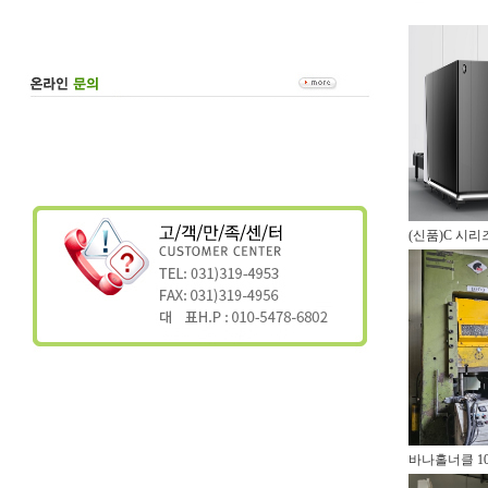
(신품)C 시리
바나홀너클 100