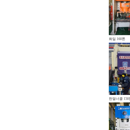
화일 160톤
한얼너클 150