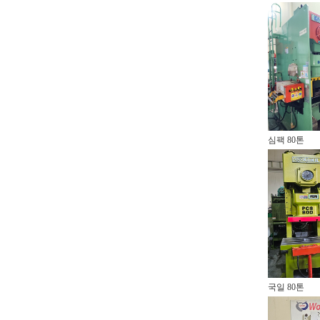
심팩 80톤
국일 80톤