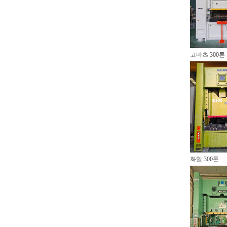
고마츠 300톤
화일 300톤