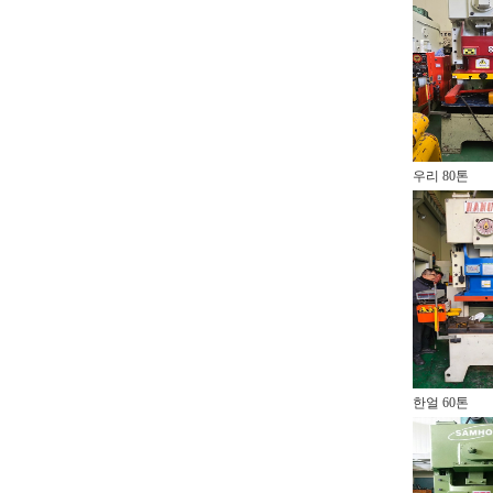
우리 80톤
한얼 60톤