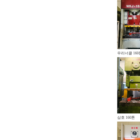
우리너클 160
삼호 160톤