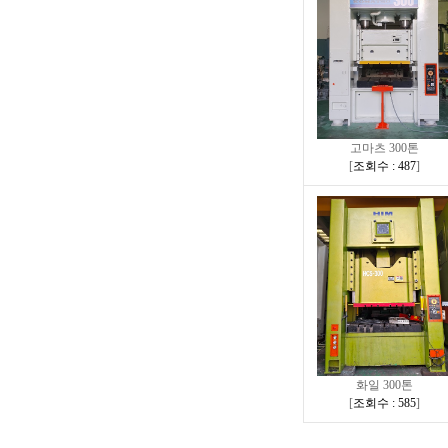
고마츠 300톤
[
조회수 : 487
]
화일 300톤
[
조회수 : 585
]