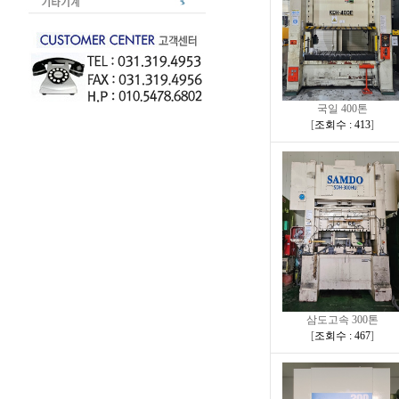
국일 400톤
[
조회수 : 413
]
삼도고속 300톤
[
조회수 : 467
]