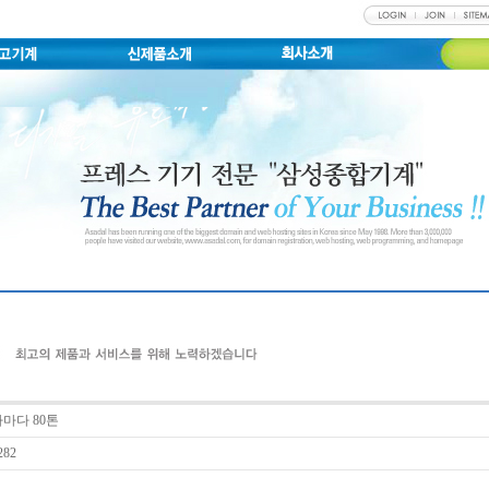
마다 80톤
282