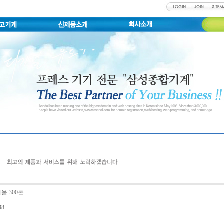
울 300톤
98