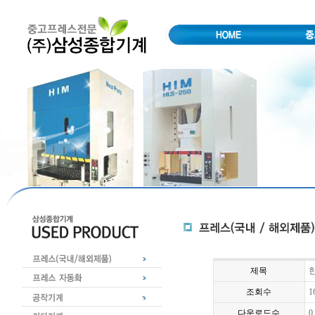
제목
한
조회수
1
다운로드수
0